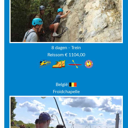
8 dagen - Trein
Reissom € 1104,00
België
Froidchapelle