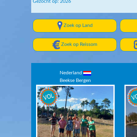
Gezocht op: 2026
Zoek op Land
Zoek op Reissom
Nederland
Beekse Bergen