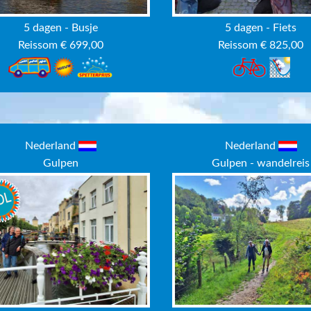
5 dagen - Busje
5 dagen - Fiets
Reissom € 699,00
Reissom € 825,00
Nederland
Nederland
Gulpen
Gulpen - wandelreis