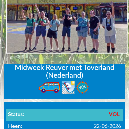
Midweek Reuver met Toverland
(Nederland)
Status:
VOL
Heen:
22-06-2026