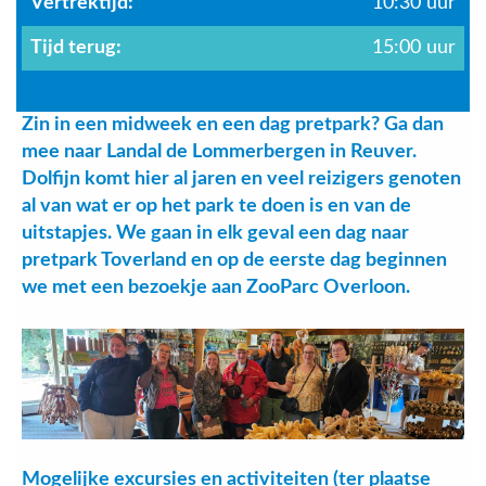
Vertrektijd:
10:30 uur
Tijd terug:
15:00 uur
Zin in een midweek en een dag pretpark? Ga dan
mee naar Landal de Lommerbergen in Reuver.
Dolfijn komt hier al jaren en veel reizigers genoten
al van wat er op het park te doen is en van de
uitstapjes. We gaan in elk geval een dag naar
pretpark Toverland en op de eerste dag beginnen
we met een bezoekje aan ZooParc Overloon.
Mogelijke excursies en activiteiten (ter plaatse