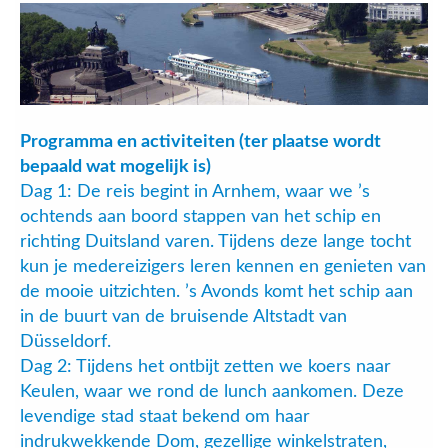
Programma en activiteiten (ter plaatse wordt
bepaald wat mogelijk is)
Dag 1: De reis begint in Arnhem, waar we ’s
ochtends aan boord stappen van het schip en
richting Duitsland varen. Tijdens deze lange tocht
kun je medereizigers leren kennen en genieten van
de mooie uitzichten. ’s Avonds komt het schip aan
in de buurt van de bruisende Altstadt van
Düsseldorf.
Dag 2: Tijdens het ontbijt zetten we koers naar
Keulen, waar we rond de lunch aankomen. Deze
levendige stad staat bekend om haar
indrukwekkende Dom, gezellige winkelstraten,