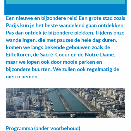
Een nieuwe en bijzondere reis! Een grote stad zoals
Parijs kun je het beste wandelend gaan ontdekken.
Pas dan ontdek je bijzondere plekken. Tijdens onze
wandelingen, die met pauzes de hele dag duren,
komen we langs bekende gebouwen zoals de
Eiffeltoren, de Sacré-Coeur en de Notre Dame,
maar we lopen ook door mooie parken en
bijzondere buurten. We zullen ook regelmatig de
metro nemen.
Programma (onder voorbehoud)