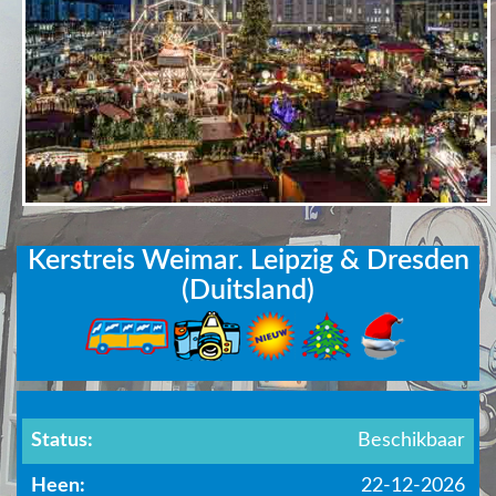
Kerstreis Weimar. Leipzig & Dresden
(Duitsland)
Status:
Beschikbaar
Heen:
22-12-2026